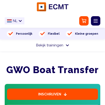
NL
NL
EN
Home
Persoonlijk
Flexibel
Kleine groepen
Bekijk trainingen
Trainingslocatie
Keuringen
GWO Boat Transfer
Vaccinaties
Over ons
Contact
INSCHRIJVEN