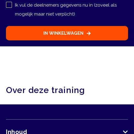
Ik vul de deelnemers gegevens nu in (zoveel als
mogelijk maar niet verplicht)
Selecteer deelnemer
Deelnemer
1
IN WINKELWAGEN
Deelnemer
1
Over deze training
Inhoud