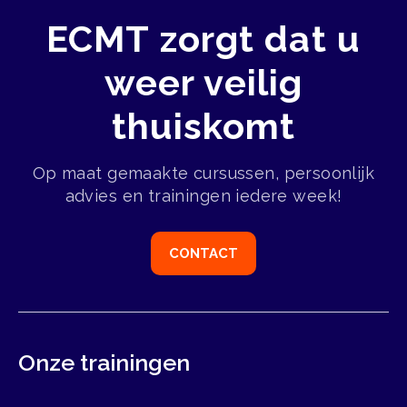
tot overlevingstechnieken op zee? Dan kunt u
ECMT zorgt dat u
zich hier inschrijven voor de
GWO Sea
weer veilig
Survival.
thuiskomt
Op maat gemaakte cursussen, persoonlijk
advies en trainingen iedere week!
CONTACT
Onze trainingen