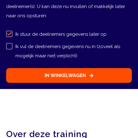
deelnemer(s). U kan deze nu invullen of makkelijk later
naar ons opsturen.
Ik stuur de deelnemers gegevens later op
Ik vul de deelnemers gegevens nu in (zoveel als
mogelijk maar niet verplicht)
Selecteer deelnemer
Deelnemer
1
IN WINKELWAGEN
Deelnemer
1
Over deze training