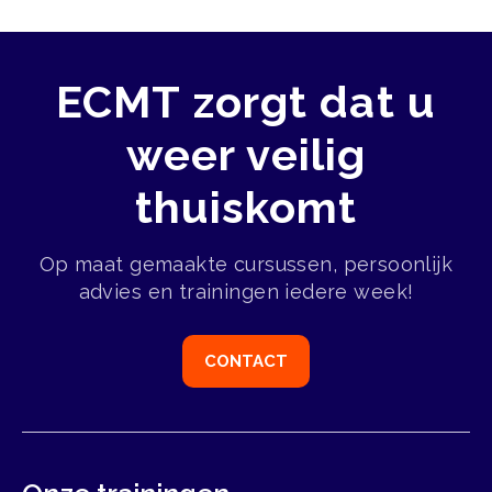
veiligheid kunnen bedreigen
Ja, hotel nodig
Technieken die worden gebruikt om
Nee, geen voorovernachting
ECMT zorgt dat u
beveiligingsmaatregelen te omzeilen
Ja, met voorovernachting
weer veilig
thuiskomt
Op maat gemaakte cursussen, persoonlijk
advies en trainingen iedere week!
CONTACT