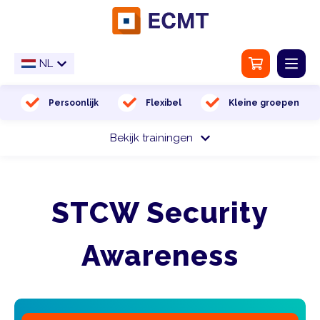
NL
NL
EN
Home
Persoonlijk
Flexibel
Kleine groepen
Bekijk trainingen
Trainingslocatie
Keuringen
STCW Security
Vaccinaties
Awareness
Over ons
Contact